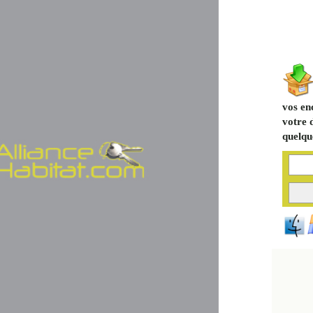
vos en
votre 
quelque