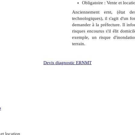
Obligatoire : Vente et locati
Anciennement ernt, (état de
technologiques), il s'agit d'un f
demander à la préfecture. Il info
risques encourus s'il élit domic
exemple, un risque d'inondati
terrain.
Devis diagnostic ERNMT
e
 et location