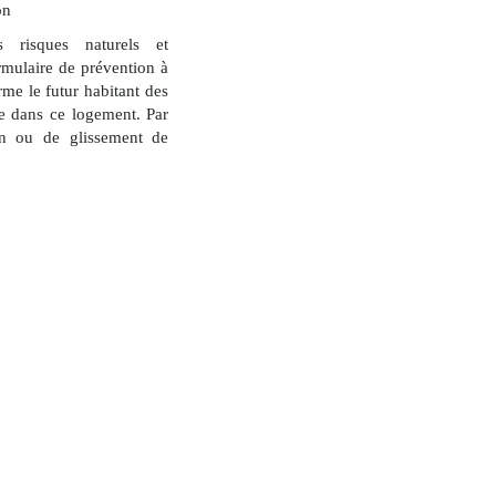
on
s risques naturels et
ormulaire de prévention à
rme le futur habitant des
ile dans ce logement. Par
on ou de glissement de