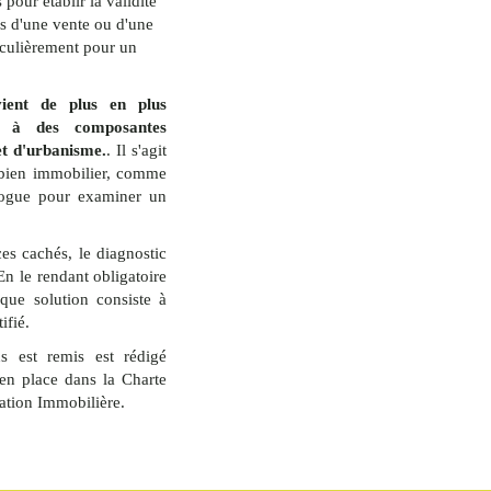
 pour établir la validité
rs d'une vente ou d'une
iculièrement pour un
vient de plus en plus
l à des composantes
 et d'urbanisme.
. Il s'agit
 bien immobilier, comme
logue pour examiner un
es cachés, le diagnostic
En le rendant obligatoire
ique solution consiste à
ifié.
s est remis est rédigé
en place dans la Charte
uation Immobilière.