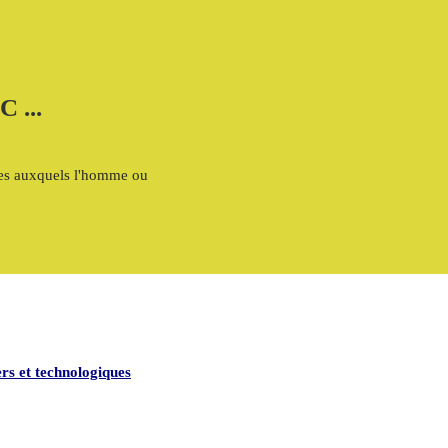
...
ques auxquels l'homme ou
ers et technologiques