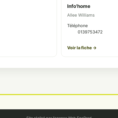
Info'home
Allee Williams
Téléphone
0139753472
Voir la fiche →
Site réalisé par l’agence Web EgoProd