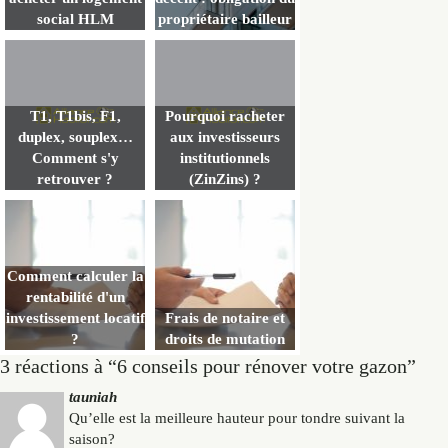
social HLM
propriétaire bailleur
T1, T1bis, F1,
Pourquoi racheter
duplex, souplex…
aux investisseurs
Comment s'y
institutionnels
retrouver ?
(ZinZins) ?
Comment calculer la
rentabilité d'un
investissement locatif
Frais de notaire et
?
droits de mutation
3 réactions à “6 conseils pour rénover votre gazon”
tauniah
Qu’elle est la meilleure hauteur pour tondre suivant la
saison?