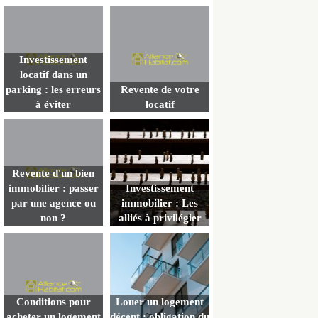
Investissement
locatif dans un
parking : les erreurs
Revente de votre
à éviter
locatif
Revente d'un bien
immobilier : passer
Investissement
par une agence ou
immobilier : Les
non ?
alliés à privilégier
Conditions pour
Louer un logement
acheter un logement
décent : obligation du