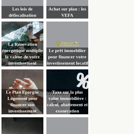
Les lois de
Achat sur plan : les
défiscalisation
VEFA
La Rénovation
énergétique multiplie
Le prêt immobilier
la valeur de votre
pour financer votre
investissement
investissement locatif
Le Plan Epargne
Taxe sur la plus
Logement pour
value immobilière :
financer son
calcul, abattement et
investissement
exonération