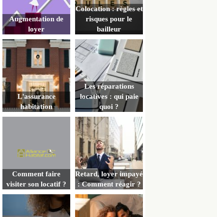
Colocation : règles et
Augmentation de
risques pour le
loyer
bailleur
Les réparations
L'assurance
locatives : qui paie
habitation
quoi ?
Comment faire
Retard, loyer impayé
visiter son locatif ?
: Comment réagir ?