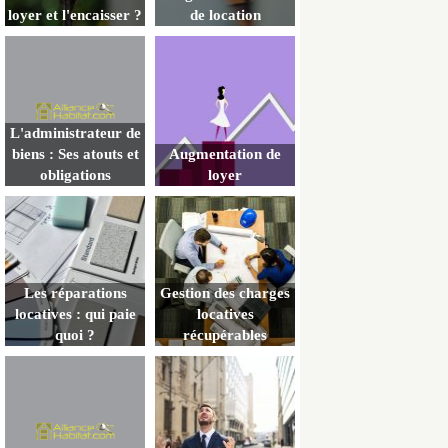
loyer et l'encaisser ?
de location
L'administrateur de
biens : Ses atouts et
Augmentation de
obligations
loyer
Les réparations
Gestion des charges
locatives : qui paie
locatives
quoi ?
récupérables