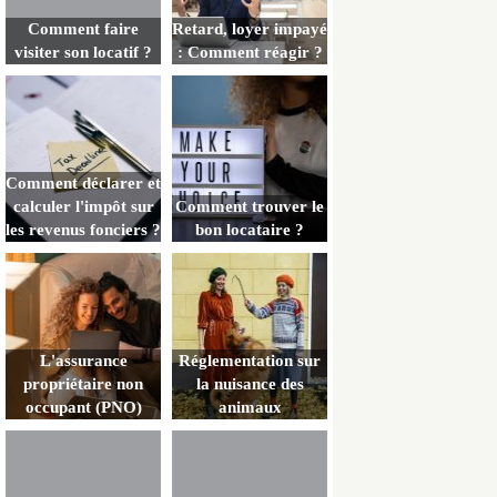
Comment faire
Retard, loyer impayé
visiter son locatif ?
: Comment réagir ?
Comment déclarer et
calculer l'impôt sur
Comment trouver le
les revenus fonciers ?
bon locataire ?
L'assurance
Réglementation sur
propriétaire non
la nuisance des
occupant (PNO)
animaux