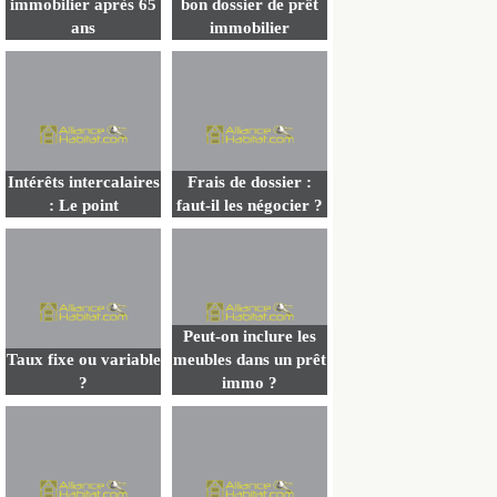
immobilier après 65
bon dossier de prêt
ans
immobilier
Intérêts intercalaires
Frais de dossier :
: Le point
faut-il les négocier ?
Peut-on inclure les
Taux fixe ou variable
meubles dans un prêt
?
immo ?