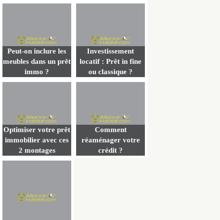
Peut-on inclure les
Investissement
meubles dans un prêt
locatif : Prêt in fine
immo ?
ou classique ?
Optimiser votre prêt
Comment
immobilier avec ces
réaménager votre
2 montages
crédit ?