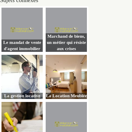
Sujets connexes
Marchand de biens,
Le mandat de vente
un métier qui résiste
d'agent immobilier
aux crises
La gestion locative
La Location Meublée