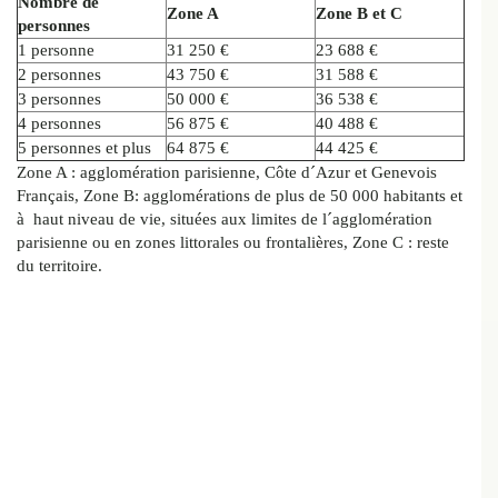
Nombre de
Zone A
Zone B et C
personnes
1 personne
31 250 €
23 688 €
2 personnes
43 750 €
31 588 €
3 personnes
50 000 €
36 538 €
4 personnes
56 875 €
40 488 €
5 personnes et plus
64 875 €
44 425 €
Zone A : agglomération parisienne, Côte d´Azur et Genevois
Français, Zone B: agglomérations de plus de 50 000 habitants et
à haut niveau de vie, situées aux limites de l´agglomération
parisienne ou en zones littorales ou frontalières, Zone C : reste
du territoire.