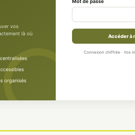
Mot de passe
uver vos
actement là où
Accéder à
Connexion chiffrée · Vos i
centralisées
accessibles
es organisés