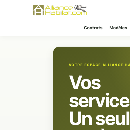
Contrats
Modèles
VOTRE ESPACE ALLIANCE H
Vos
service
Un seul